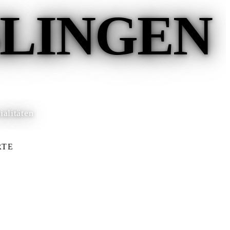
BLINGEN
alitäten
RTE