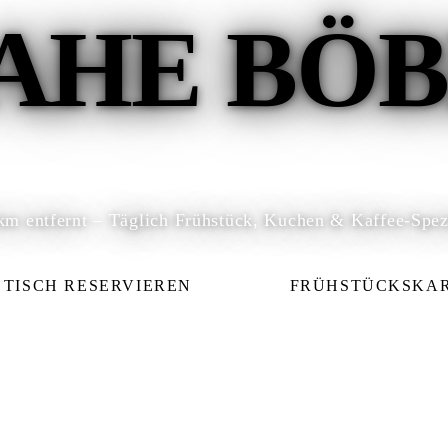
AHE BÖ
km entfernt – Täglich Frühstück, Kuchen & Kaffee-Spezi
TISCH RESERVIEREN
FRÜHSTÜCKSKA