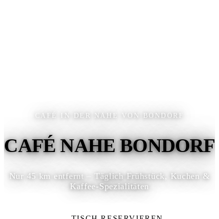
CAFÉ IN DER NÄHE VON BONDORF
CAFÉ NAHE BONDORF
Nur 45 km entfernt – Täglich Frühstück, Kuchen &
Kaffee-Spezialitäten
TISCH RESERVIEREN