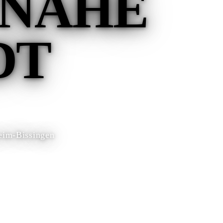
 NAHE
DT
eim-Bissingen