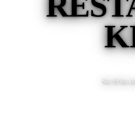
REST
K
Nur 28 km en