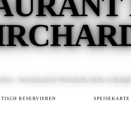
AURANT
IRCHAR
tfernt – Internationale & Schwäbische Küche in Bietigh
TISCH RESERVIEREN
SPEISEKARTE