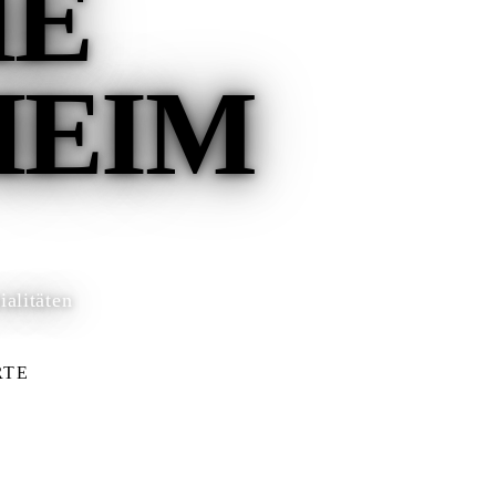
HE
HEIM
alitäten
RTE