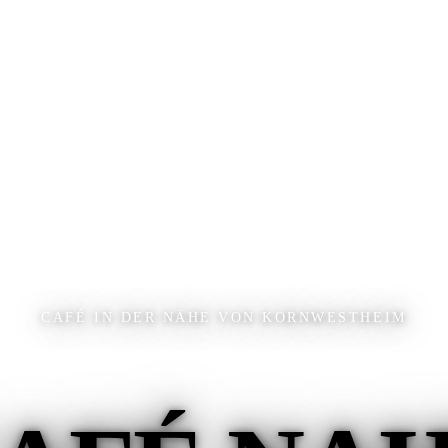
CAFÉ IN DER NÄHE VON KORNWESTHEIM