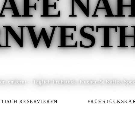
AFÉ NA
NWEST
km entfernt – Täglich Frühstück, Kuchen & Kaffee-Spezi
TISCH RESERVIEREN
FRÜHSTÜCKSKA