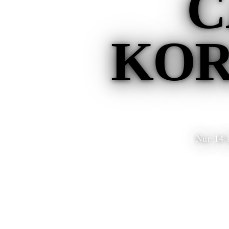
C
KOR
Nur 14 