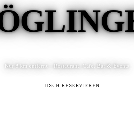
ÖGLING
Nur 8 km entfernt – Restaurant, Cafe, Bar & Events
TISCH RESERVIEREN