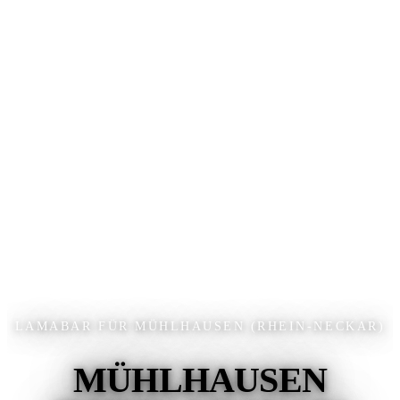
LAMABAR FÜR MÜHLHAUSEN (RHEIN-NECKAR)
MÜHLHAUSEN