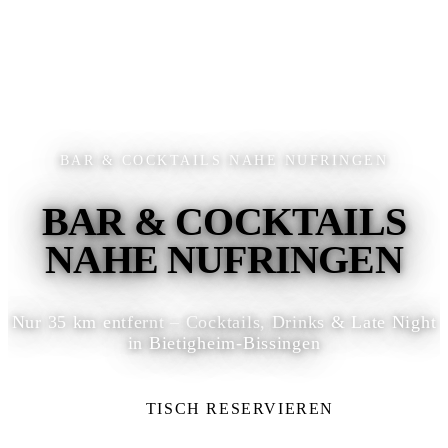
BAR & COCKTAILS NAHE NUFRINGEN
BAR & COCKTAILS
NAHE NUFRINGEN
Nur 35 km entfernt – Cocktails, Drinks & Late Night
in Bietigheim-Bissingen
TISCH RESERVIEREN