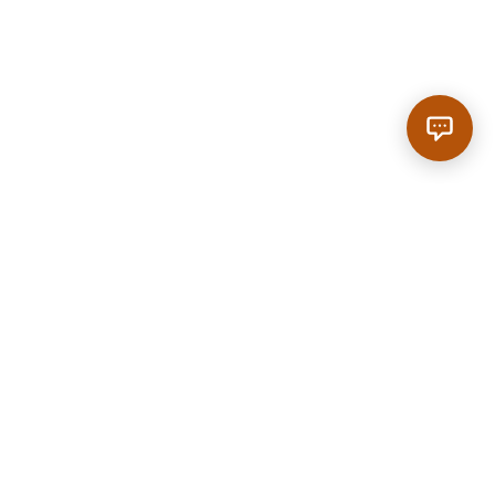
Anrufen
|
Reservieren
SCROLL
Home
/
Regionen
/
Nußloch
/
Restaurant in Nußloch
50 km