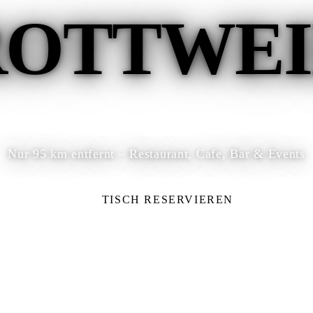
ROTTWEI
Nur 95 km entfernt – Restaurant, Cafe, Bar & Events
TISCH RESERVIEREN