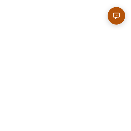
Anrufen
|
Reservieren
SCROLL
Home
/
Regionen
/
Rutesheim
/
Restaurant in Rutesheim
30 km
Entfernung
36 Min.