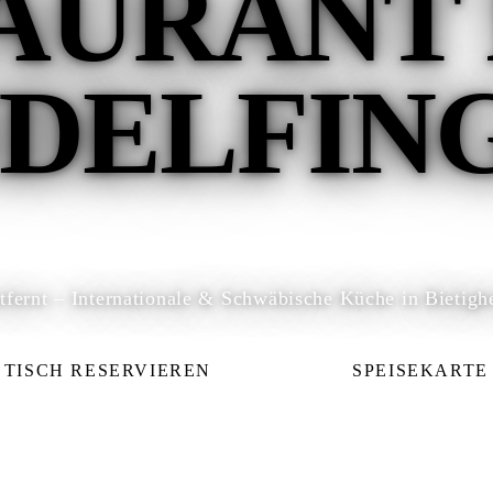
AURANT
NDELFIN
tfernt – Internationale & Schwäbische Küche in Bietigh
TISCH RESERVIEREN
SPEISEKARTE