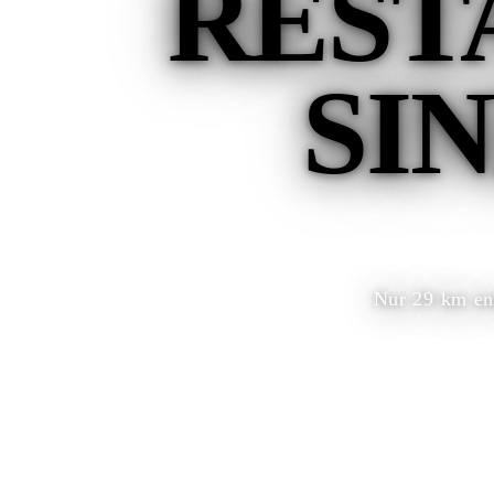
REST
SI
Nur 29 km en