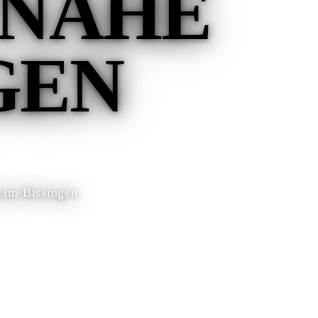
 NAHE
GEN
eim-Bissingen