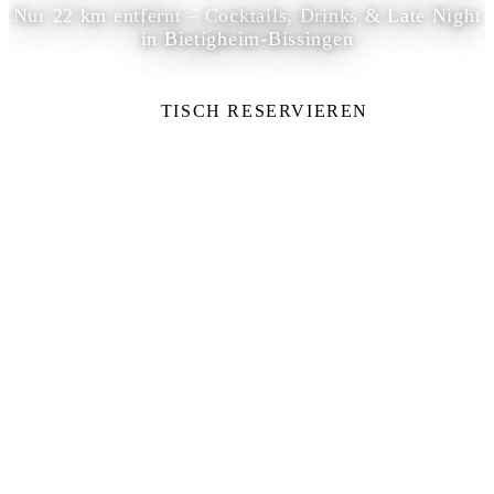
Nur 22 km entfernt – Cocktails, Drinks & Late Night
in Bietigheim-Bissingen
TISCH RESERVIEREN