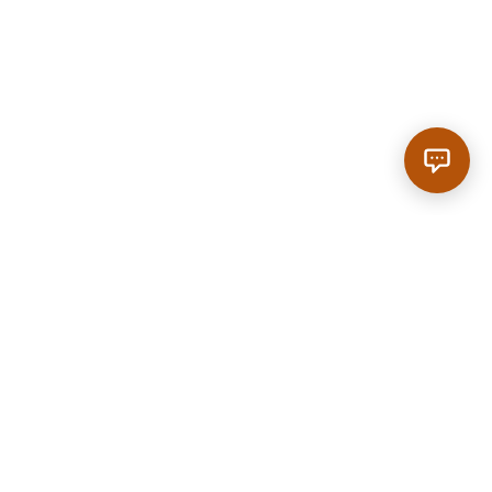
Anrufen
|
Reservieren
SCROLL
Home
/
Regionen
/
Waiblingen
/
Bar in Waiblingen